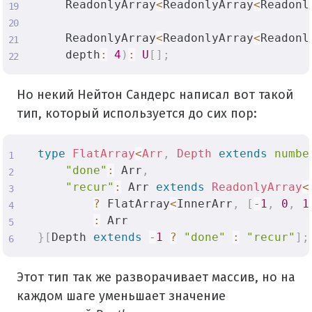
    ReadonlyArray
<
ReadonlyArray
<
Readonl
    ReadonlyArray
<
ReadonlyArray
<
Readonl
    depth
:
4
)
:
U
[
]
;
Но некий Нейтон Сандерс написал вот такой
тип, который используется до сих пор:
type
FlatArray
<
Arr
,
 Depth 
extends
numbe
"done"
:
 Arr
,
"recur"
:
 Arr 
extends
ReadonlyArray
<
?
 FlatArray
<
InnerArr
,
[
-
1
,
0
,
1
:
}
[
Depth 
extends
-
1
?
"done"
:
"recur"
]
;
Этот тип так же разворачивает массив, но на
каждом шаге уменьшает значение