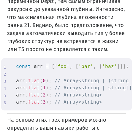
переменной
Depth
, тем самым ограничивая
рекурсию до указанной глубины. Интересно,
что максимальная глубина вложенности
равна 21. Видимо, было предположение, что
задача автоматически выводить тип у более
глубоких структур не встречается в жизни
или TS просто не справляется с таким.
const
 arr 
=
[
'foo'
,
[
'bar'
,
[
'baz'
]
]
]
;
arr
.
flat
(
0
)
;
// Array<string | (string 
arr
.
flat
(
1
)
;
// Array<string | string[]
arr
.
flat
(
2
)
;
// Array<string>
arr
.
flat
(
3
)
;
// Array<string>
На основе этих трех примеров можно
определить ваши навыки работы с