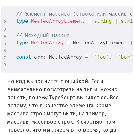
// Элемент массива (строка или массив с
type
NestedArrayElement
=
string
|
stri
// Исходный массив
type
NestedArray
=
 NestedArrayElement
[
]
const
 arr
:
 NestedArray 
=
[
'foo'
,
[
'bar'
Но код выполнится с ошибкой. Если
внимательно посмотреть на типы, можно
понять, почему TypeScript выкинет ее. Все
потому, что в качестве элемента кроме
массива строк могут быть, например,
массивы массивов строк. К счастью, нам
повезло, что мы живем в то время, когда