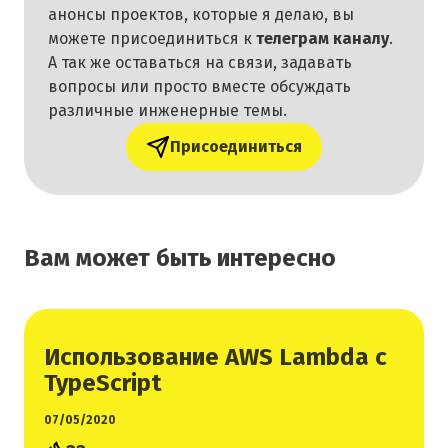
анонсы проектов, которые я делаю, вы
можете присоединиться к
телеграм каналу
.
А так же оставаться на связи, задавать
вопросы или просто вместе обсуждать
различные инженерные темы.
Присоединиться
Вам может быть интересно
Использование
Дата
Количество
AWS
Использование AWS Lambda с
написания
реакций
Lambda
TypeScript
поста
на
с
–
пост
TypeScript
07/05/2020
7
–