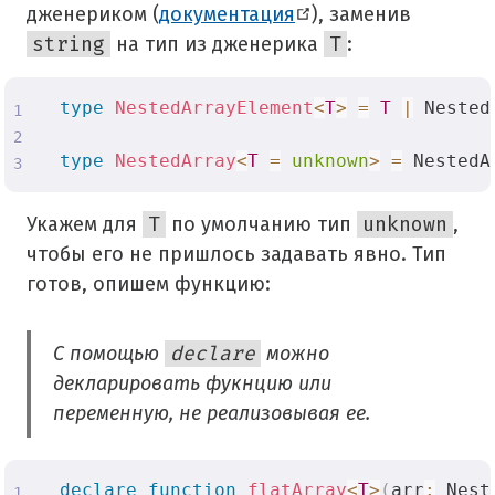
дженериком (
документация
), заменив
string
на тип из дженерика
T
:
type
NestedArrayElement
<
T
>
=
T
|
 Nested
type
NestedArray
<
T
=
unknown
>
=
 NestedA
Укажем для
T
по умолчанию тип
unknown
,
чтобы его не пришлось задавать явно. Тип
готов, опишем функцию:
С помощью
declare
можно
декларировать фукнцию или
переменную, не реализовывая ее.
declare
function
flatArray
<
T
>
(
arr
:
 Nest