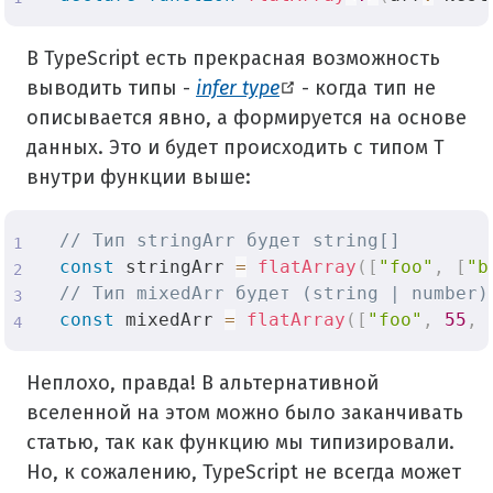
В TypeScript есть прекрасная возможность
выводить типы -
infer type
- когда тип не
описывается явно, а формируется на основе
данных. Это и будет происходить с типом T
внутри функции выше:
// Тип stringArr будет string[]
const
 stringArr 
=
flatArray
(
[
"foo"
,
[
"b
// Тип mixedArr будет (string | number)
const
 mixedArr 
=
flatArray
(
[
"foo"
,
55
,
Неплохо, правда! В альтернативной
вселенной на этом можно было заканчивать
статью, так как функцию мы типизировали.
Но, к сожалению, TypeScript не всегда может