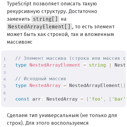
TypeScript позволяет описать такую
рекурсивную структуру. Достаточно
заменить
string[]
на
NestedArrayElement[]
, то есть элемент
может быть как строкой, так и вложенным
массивом:
// Элемент массива (строка или массив с
type
NestedArrayElement
=
string
|
 Nest
// Исходный массив
type
NestedArray
=
 NestedArrayElement
[
]
const
 arr
:
 NestedArray 
=
[
'foo'
,
[
'bar'
Сделаем тип универсальным (не только для
строк). Для этого воспользуемся