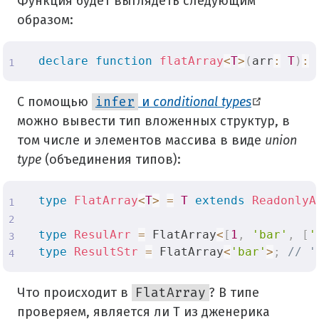
Функция будет выглядеть следующим
образом:
declare
function
flatArray
<
T
>
(
arr
:
T
)
:
 
С помощью
infer
и
conditional types
можно вывести тип вложенных структур, в
том числе и элементов массива в виде
union
type
(объединения типов):
type
FlatArray
<
T
>
=
T
extends
ReadonlyA
type
ResulArr
=
 FlatArray
<
[
1
,
'bar'
,
[
'
type
ResultStr
=
 FlatArray
<
'bar'
>
;
// '
Что происходит в
FlatArray
? В типе
проверяем, является ли T из дженерика