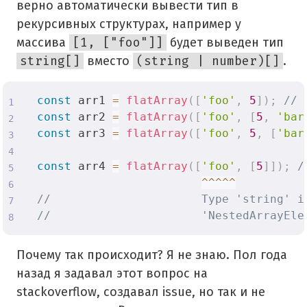
верно автоматически вывести тип в
рекурсивных структурах, например у
массива
[1, ["foo"]]
будет выведен тип
string[]
вместо
(string | number)[]
.
const
 arr1 
=
flatArray
(
[
'foo'
,
5
]
)
;
// 
const
 arr2 
=
flatArray
(
[
'foo'
,
[
5
,
'bar
const
 arr3 
=
flatArray
(
[
'foo'
,
5
,
[
'bar
const
 arr4 
=
flatArray
(
[
'foo'
,
[
5
]
]
)
;
/
^
^
^
^
^
//                      Type 'string' i
//                      'NestedArrayEle
Почему так происходит? Я не знаю. Пол года
назад я задавал этот вопрос на
stackoverflow, создавал issue, но так и не