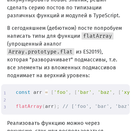
сделать серию постов по типизации
различных функций и модулей в TypeScript.
В сегодняшнем (дебютном) посте попробуем
написать типы для функции
flatArray
(упрощенный аналог
Array.prototype.flat
из ES2019),
которая "разворачивает" подмассивы, т.е.
все элементы из вложенных подмассивов
поднимает на верхний уровень:
const
 arr 
=
[
'foo'
,
[
'bar'
,
'baz'
,
[
'xy
flatArray
(
arr
)
;
// ['foo', 'bar', 'baz'
Реализовать функцию можно через