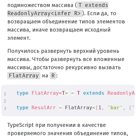
подмножеством массива (
T extends
ReadonlyArray<infer R>
). Если да, то
возвращаем объединение типов элементов
массива, иначе возвращаем исходный
элемент.
Получилось развернуть верхний уровень
массива. Чтобы развернуть все вложенные
массивы, достаточно рекурсивно вызвать
FlatArray
на
R
:
type
FlatArray
<
T
>
=
T
extends
ReadonlyA
type
ResulArr
=
 FlatArray
<
[
1
,
'bar'
,
[
'
TypeScript при получении в качестве
проверяемого значения объединение типов,