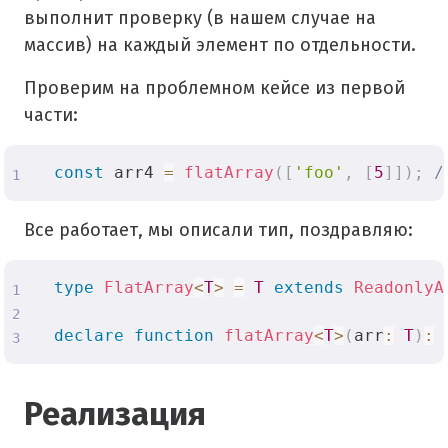
выполнит проверку (в нашем случае на
массив) на каждый элемент по отдельности.
Проверим на проблемном кейсе из первой
части:
const
 arr4 
=
flatArray
(
[
'foo'
,
[
5
]
]
)
;
/
Все работает, мы описали тип, поздравляю:
type
FlatArray
<
T
>
=
T
extends
ReadonlyA
declare
function
flatArray
<
T
>
(
arr
:
T
)
:
 
Реализация