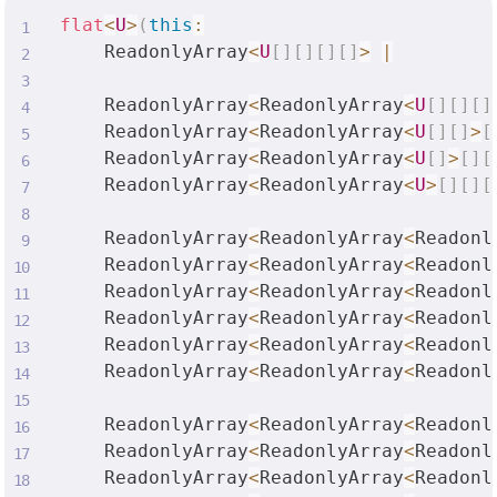
flat
<
U
>
(
this
:
    ReadonlyArray
<
U
[
]
[
]
[
]
[
]
>
|
    ReadonlyArray
<
ReadonlyArray
<
U
[
]
[
]
[
]
    ReadonlyArray
<
ReadonlyArray
<
U
[
]
[
]
>
[
    ReadonlyArray
<
ReadonlyArray
<
U
[
]
>
[
]
[
    ReadonlyArray
<
ReadonlyArray
<
U
>
[
]
[
]
[
    ReadonlyArray
<
ReadonlyArray
<
Readonl
    ReadonlyArray
<
ReadonlyArray
<
Readonl
    ReadonlyArray
<
ReadonlyArray
<
Readonl
    ReadonlyArray
<
ReadonlyArray
<
Readonl
    ReadonlyArray
<
ReadonlyArray
<
Readonl
    ReadonlyArray
<
ReadonlyArray
<
Readonl
    ReadonlyArray
<
ReadonlyArray
<
Readonl
    ReadonlyArray
<
ReadonlyArray
<
Readonl
    ReadonlyArray
<
ReadonlyArray
<
Readonl