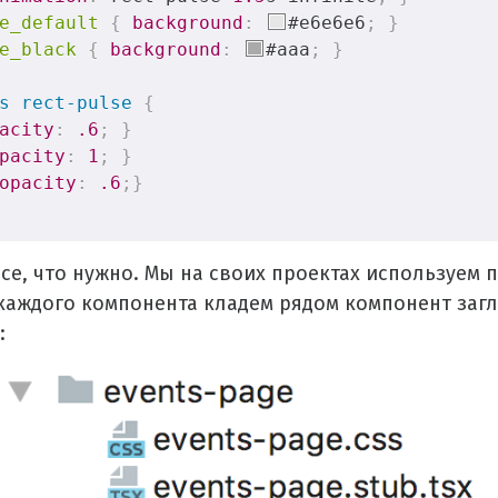
e_default
{
background
:
#e6e6e6
;
}
e_black
{
background
:
#aaa
;
}
s
 reсt-pulse
{
acity
:
.6
;
}
pacity
:
1
;
}
opacity
:
.6
;
}
все, что нужно. Мы на своих проектах используем п
каждого компонента кладем рядом компонент заг
: