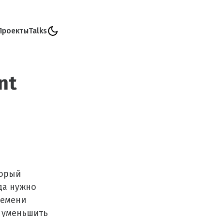
Проекты
Talks
nt
торый
да нужно
ремени
 уменьшить