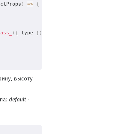
ectProps
)
=>
{
;
lass_
(
{
 type 
}
)
}
/
>
ину, высоту
ипа:
default
-