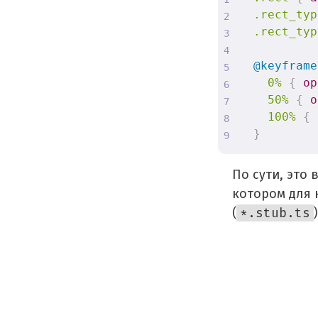
.rect_typ
.rect_typ
@keyframe
0%
{
op
50%
{
o
100%
{
}
По сути, это 
котором для 
(
*.stub.ts
)