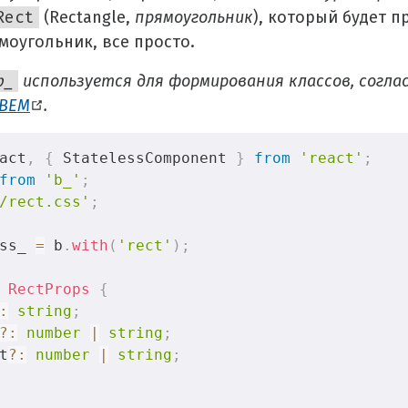
Rect
(Rectangle,
прямоугольник
), который будет п
моугольник, все просто.
b_
используется для формирования классов, согла
BEM
.
act
,
{
 StatelessComponent 
}
from
'react'
;
from
'b_'
;
/rect.css'
;
ss_ 
=
 b
.
with
(
'rect'
)
;
RectProps
{
:
string
;
?
:
number
|
string
;
t
?
:
number
|
string
;