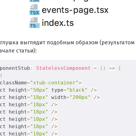
глушка выглядит подобным образом (результатом 
чале статьи):
ponentStub
:
StatelessComponent
=
(
)
=>
{
(
className
=
"stub-container"
>
ct height
=
"50px"
 type
=
"black"
/
>
ct height
=
"18px"
 width
=
"200px"
/
>
ct height
=
"18px"
/
>
ct height
=
"18px"
/
>
ct height
=
"18px"
/
>
ct height
=
"18px"
/
>
ct height
=
"18px"
/
>