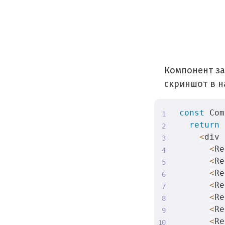
Компонент за
скриншот в на
const
 Com
return
<
div 
<
Re
<
Re
<
Re
<
Re
<
Re
<
Re
<
Re