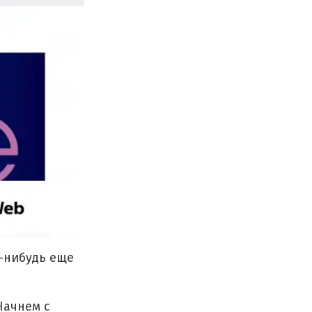
й-нибудь еще
Начнем с