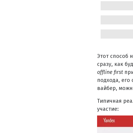
Этот способ 
сразу, как бу
offline first
при
подхода, его 
вайбер, можн
Типичная реа
участие: