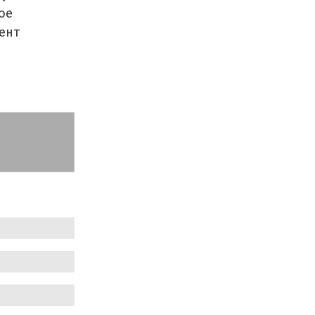
ое
тент