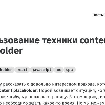
Посты
ьзование техники conte
older
eholder
react
javascript
ux
spa
чу рассказать о довольно интересном подходе, ко
ontent placeholder
. Порой возникает ситуация, ког
акие-нибудь данные на страницу. В этом период в
 необходимо ждать какое-то время. Но мы можем