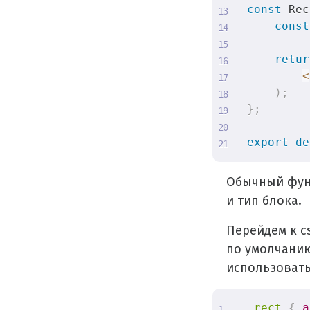
const
 Rec
const
retur
<
)
;
}
;
export
de
Обычный фун
и тип блока.
Перейдем к c
по умолчани
использовать
.rect
{
a