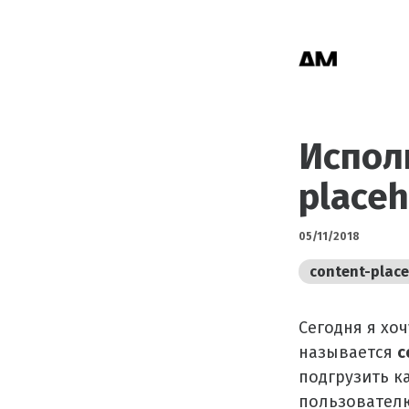
Испол
placeh
05/11/2018
content-plac
Сегодня я хо
называется
c
подгрузить к
пользователю